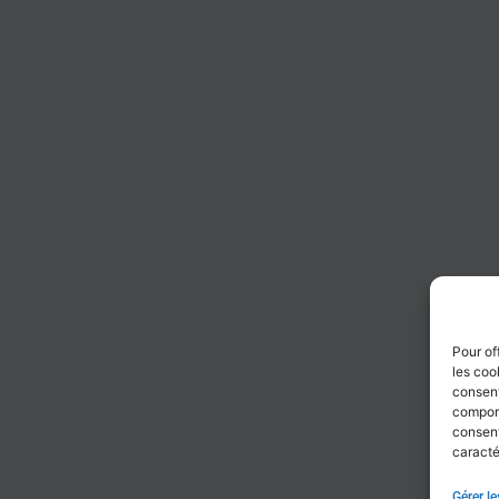
Pour of
les coo
consent
comport
consent
caracté
Gérer le