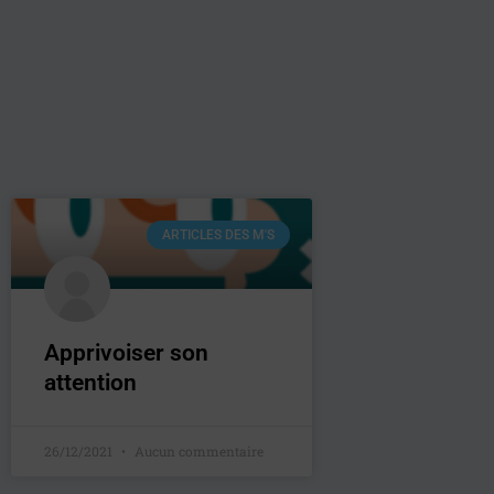
Aller
au
contenu
ARTICLES DES M'S
Apprivoiser son
attention
26/12/2021
Aucun commentaire