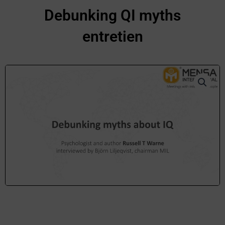
Aller
Debunking QI myths
au
entretien
contenu