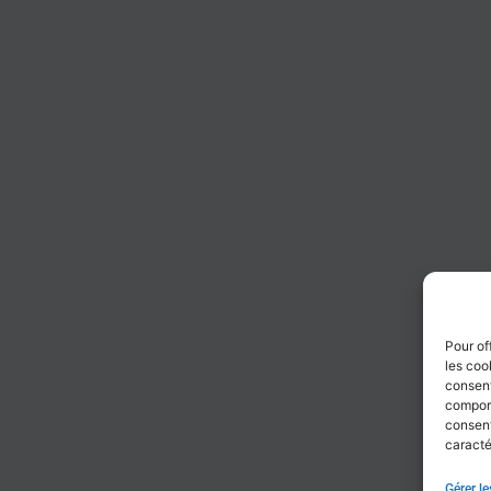
Pour of
les coo
consent
comport
consent
caracté
Gérer le