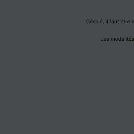
Aller
au
contenu
Désolé, il faut êtr
Les modalités