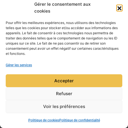
Gérer le consentement aux
Mens'amicalement
cookies
Pour offrir les meilleures expériences, nous utilisons des technologies
telles que les cookies pour stocker et/ou accéder aux informations des
PRÉCÉDENT
SUIVANT
appareils. Le fait de consentir à ces technologies nous permettra de
traiter des données telles que le comportement de navigation ou les ID
uniques sur ce site. Le fait de ne pas consentir ou de retirer son
consentement peut avoir un effet négatif sur certaines caractéristiques
et fonctions.
Gérer les services
Accepter
Refuser
Voir les préférences
Copyright © 2026 Mensa Aquitaine | Powered by
Thème
WordPress Astra
Politique de cookies
Politique de confidentialité