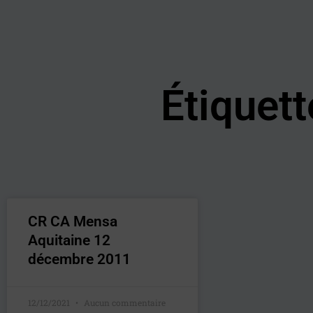
Aller
au
contenu
Étiquett
CR CA Mensa
Aquitaine 12
décembre 2011
12/12/2021
Aucun commentaire