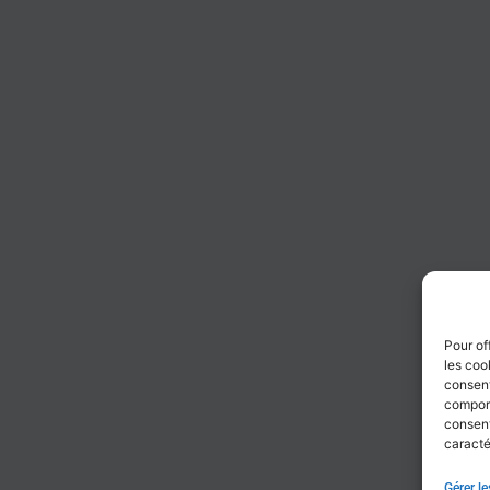
Pour of
les coo
consent
comport
consent
caracté
Gérer le